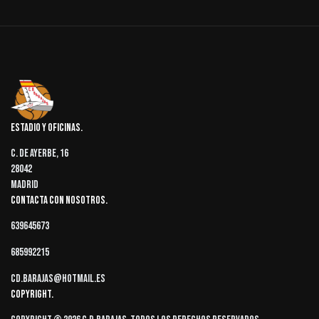
Estadio y oficinas
C. de Ayerbe, 16
28042
Madrid
Contacta con nosotros
639645673
685992215
cd.barajas@hotmail.es
Copyright