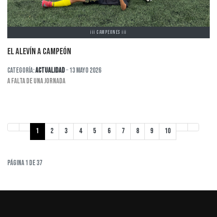
¡¡¡ CAMPEONES ¡¡¡
EL ALEVÍN A CAMPEÓN
Categoría:
Actualidad
13 Mayo 2026
A FALTA DE UNA JORNADA
1
2
3
4
5
6
7
8
9
10
Página 1 de 37