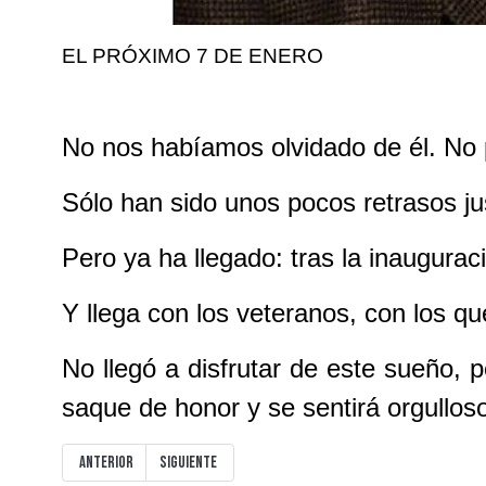
EL PRÓXIMO 7 DE ENERO
No nos habíamos olvidado de él. No
Sólo han sido unos pocos retrasos j
Pero ya ha llegado: tras la inauguraci
Y llega con los veteranos, con los que
No llegó a disfrutar de este sueño, 
saque de honor y se sentirá orgullos
Artículo anterior: INAUGURACION OFICIAL
Artículo siguiente: ¡¡¡ GRACIAS VECINOS !!!
Anterior
Siguiente