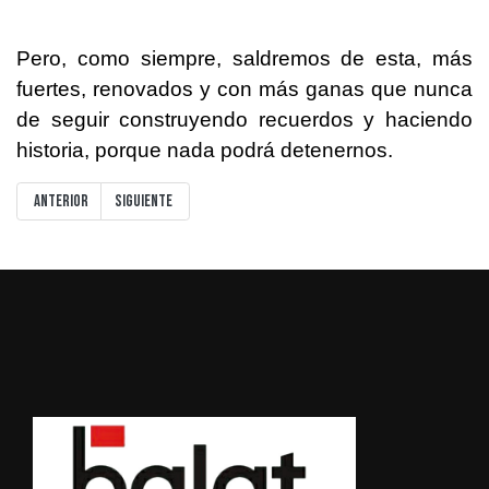
Pero, como siempre, saldremos de esta, más
fuertes, renovados y con más ganas que nunca
de seguir
construyendo recuerdos y haciendo
historia, porque nada podrá detenernos.
Artículo anterior: INICIO ENTRENAMIENTOS
Artículo siguiente: MAD CUP, OTRO AÑO MAS
Anterior
Siguiente