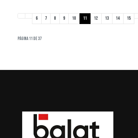
6
7
8
9
10
11
12
13
14
15
Página 11 de 37