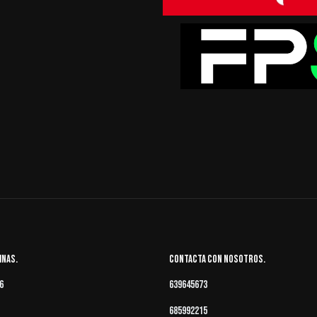
cinas
Contacta con nosotros
6
639645673
685992215