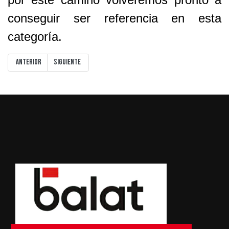
conseguir ser referencia en esta
categoría.
Artículo anterior: PARTIDOS DEL FIN DE SEMANA
Artículo siguiente: SABADO DE ALEGRÍAS
Anterior
Siguiente